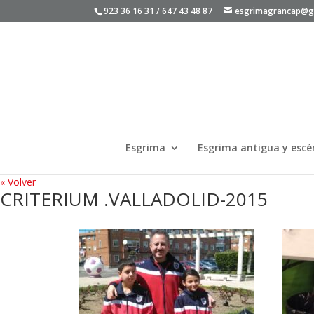
923 36 16 31 / 647 43 48 87
esgrimagrancap@g
Esgrima
Esgrima antigua y escé
« Volver
CRITERIUM .VALLADOLID-2015