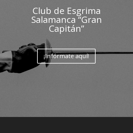
Club de Esgrima
Salamanca “Gran
Capitán”
¡Infórmate aquí!