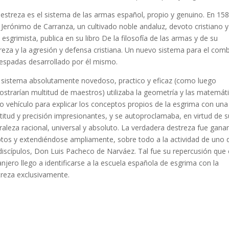
estreza es el sistema de las armas español, propio y genuino. En 15
Jerónimo de Carranza, un cultivado noble andaluz, devoto cristiano y
l esgrimista, publica en su libro De la filosofía de las armas y de su
reza y la agresión y defensa cristiana. Un nuevo sistema para el com
espadas desarrollado por él mismo.
 sistema absolutamente novedoso, practico y eficaz (como luego
strarían multitud de maestros) utilizaba la geometría y las matemát
 vehículo para explicar los conceptos propios de la esgrima con una
titud y precisión impresionantes, y se autoproclamaba, en virtud de s
raleza racional, universal y absoluto. La verdadera destreza fue gan
tos y extendiéndose ampliamente, sobre todo a la actividad de uno 
discípulos, Don Luis Pacheco de Narváez. Tal fue su repercusión que 
anjero llego a identificarse a la escuela española de esgrima con la
reza exclusivamente.