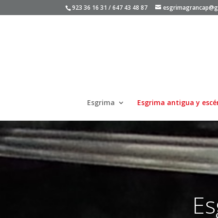
923 36 16 31 / 647 43 48 87
esgrimagrancap@g
Esgrima
Esgrima antigua y escé
Es