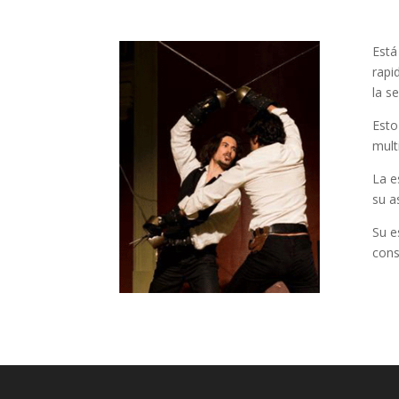
Está
rapi
la se
Esto
mult
La e
su a
Su e
cons