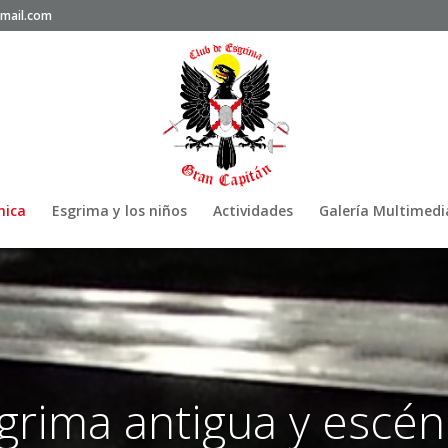
mail.com
nica
Esgrima y los niños
Actividades
Galería Multimedi
grima antigua y escén