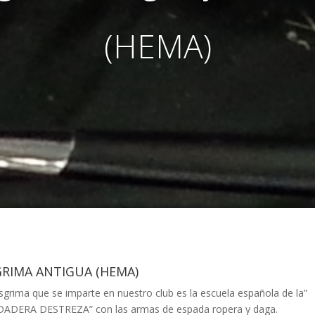
(HEMA)
GRIMA ANTIGUA (HEMA)
sgrima que se imparte en nuestro club es la escuela española de la”
ADERA DESTREZA” con las armas de espada ropera y daga.