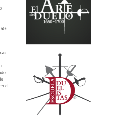
82
bate
icas
u
ando
de
en el