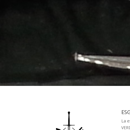
ES
La e
VERD