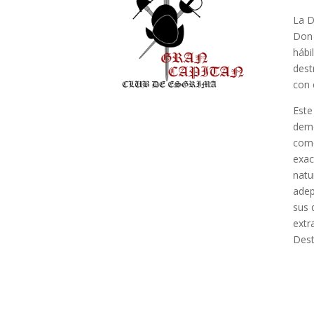
La D
Don 
hábi
dest
con 
Este
demo
como
exac
natu
adep
sus 
extr
Dest