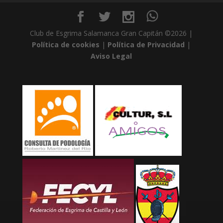
Club de Esgrima Salamanca Gran Capitán ©2026 |
Política de cookies
|
Política de Privacidad
|
Aviso Legal